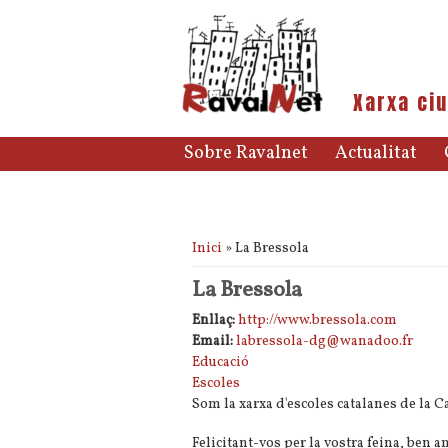
Xarxa ciu
Sobre Ravalnet
Actualitat
Esteu aquí
Inici
» La Bressola
La Bressola
Enllaç:
http://www.bressola.com
Email:
labressola-dg@wanadoo.fr
Educació
Escoles
Som la xarxa d'escoles catalanes de la C
Felicitant-vos per la vostra feina, ben