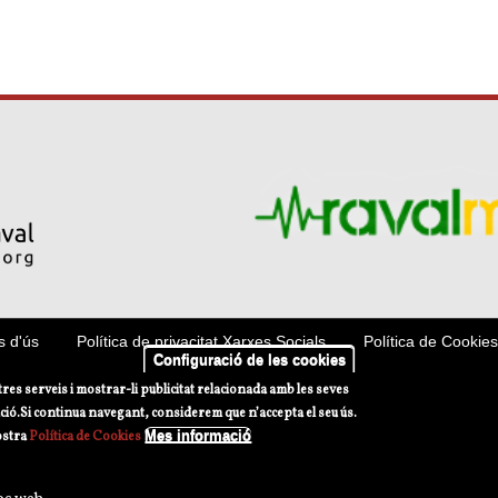
s d'ús
Política de privacitat Xarxes Socials
Política de Cookies
Configuració de les cookies
tres serveis i mostrar-li publicitat relacionada amb les seves
ció.
Si continua navegant, considerem que n’accepta el seu ús.
Mes informació
ostra
Política de Cookies