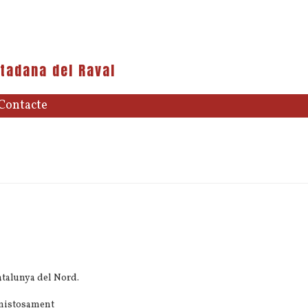
tadana del Raval
Contacte
atalunya del Nord.
 amistosament