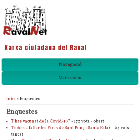
Xarxa ciutadana del Raval
Navegació
Main menu
Esteu aquí
Inici
» Enquestes
Enquestes
T'has vacunat de la Covid-19?
- 172 vots - obert
Trobes a faltar les Fires de Sant Ponç i Santa Rita?
- 24 vots -
tancat