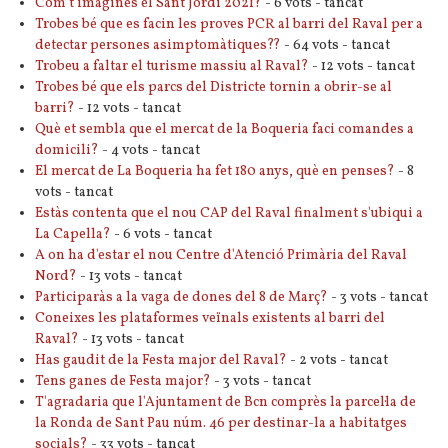
Com t'imagines el Sant Jordi 2021?
- 6 vots - tancat
Trobes bé que es facin les proves PCR al barri del Raval per a
detectar persones asimptomàtiques??
- 64 vots - tancat
Trobeu a faltar el turisme massiu al Raval?
- 12 vots - tancat
Trobes bé que els parcs del Districte tornin a obrir-se al
barri?
- 12 vots - tancat
Què et sembla que el mercat de la Boqueria faci comandes a
domicili?
- 4 vots - tancat
El mercat de La Boqueria ha fet 180 anys, què en penses?
- 8
vots - tancat
Estàs contenta que el nou CAP del Raval finalment s'ubiqui a
La Capella?
- 6 vots - tancat
A on ha d'estar el nou Centre d'Atenció Primària del Raval
Nord?
- 13 vots - tancat
Participaràs a la vaga de dones del 8 de Març?
- 3 vots - tancat
Coneixes les plataformes veïnals existents al barri del
Raval?
- 13 vots - tancat
Has gaudit de la Festa major del Raval?
- 2 vots - tancat
Tens ganes de Festa major?
- 3 vots - tancat
T'agradaria que l'Ajuntament de Bcn comprès la parcel·la de
la Ronda de Sant Pau núm. 46 per destinar-la a habitatges
socials?
- 33 vots - tancat