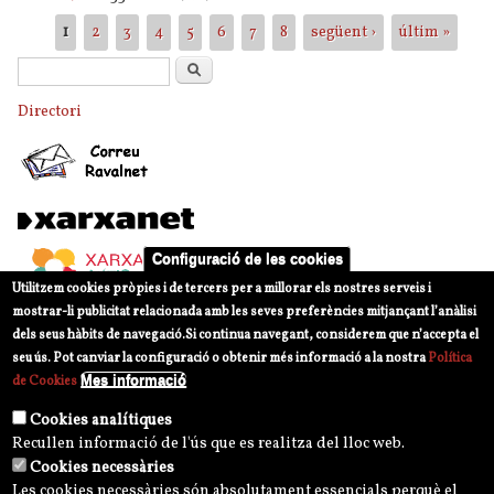
Pàgines
1
2
3
4
5
6
7
8
següent ›
últim »
Formulari de cerca
Cerca
Directori
Configuració de les cookies
Utilitzem cookies pròpies i de tercers per a millorar els nostres serveis i
mostrar-li publicitat relacionada amb les seves preferències mitjançant l’anàlisi
dels seus hàbits de navegació.
Si continua navegant, considerem que n’accepta el
seu ús. Pot canviar la configuració o obtenir més informació a la nostra
Política
Mes informació
de Cookies
Cookies analítiques
Recullen informació de l'ús que es realitza del lloc web.
Cookies necessàries
Les cookies necessàries són absolutament essencials perquè el