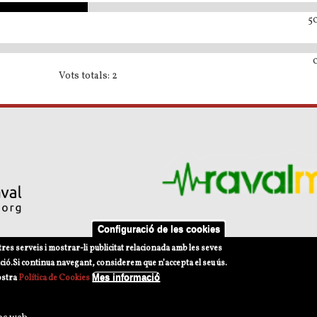
50
Vots totals: 2
Configuració de les cookies
tres serveis i mostrar-li publicitat relacionada amb les seves
s d'ús
Política de privacitat Xarxes Socials
Política de Cookies
ció.
Si continua navegant, considerem que n’accepta el seu ús.
Mes informació
ostra
Política de Cookies