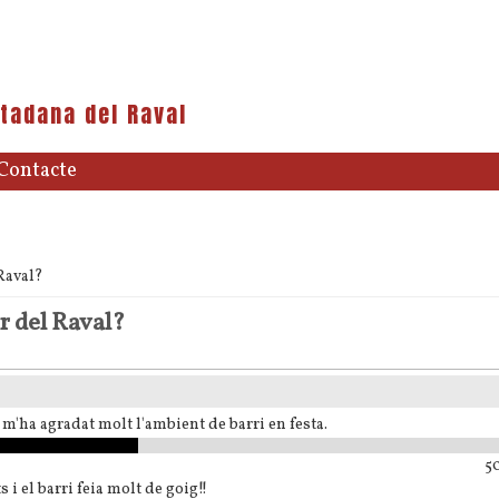
tadana del Raval
Contacte
 Raval?
r del Raval?
 i m'ha agradat molt l'ambient de barri en festa.
50
s i el barri feia molt de goig!!