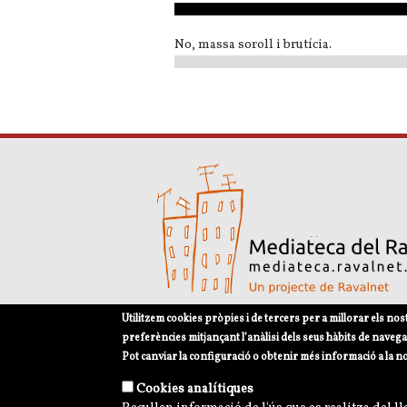
No, massa soroll i brutícia.
Utilitzem cookies pròpies i de tercers per a millorar els nos
Avís legal
Política de privacitat i norme
preferències mitjançant l’anàlisi dels seus hàbits de navega
Pot canviar la configuració o obtenir més informació a la n
Cookies analítiques