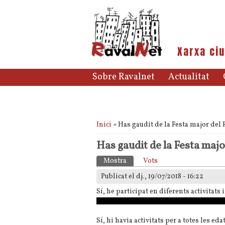
Xarxa ciu
Sobre Ravalnet
Actualitat
Esteu aquí
Inici
» Has gaudit de la Festa major del
Has gaudit de la Festa majo
Pestanyes primàries
Mostra
(pestanya activa)
Vots
Publicat el dj., 19/07/2018 - 16:22
Sí, he participat en diferents activitats
Sí, hi havia activitats per a totes les edat