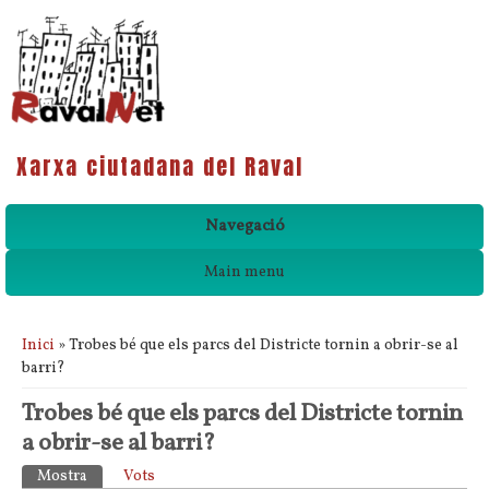
Xarxa ciutadana del Raval
Navegació
Main menu
Esteu aquí
Inici
» Trobes bé que els parcs del Districte tornin a obrir-se al
barri?
Trobes bé que els parcs del Districte tornin
a obrir-se al barri?
Pestanyes primàries
Mostra
(pestanya activa)
Vots