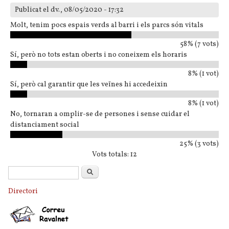
Publicat el dv., 08/05/2020 - 17:32
Molt, tenim pocs espais verds al barri i els parcs són vitals
58% (7 vots)
Sí, però no tots estan oberts i no coneixem els horaris
8% (1 vot)
Sí, però cal garantir que les veïnes hi accedeixin
8% (1 vot)
No, tornaran a omplir-se de persones i sense cuidar el
distanciament social
25% (3 vots)
Vots totals: 12
Formulari de cerca
Cerca
Directori