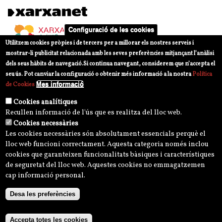
Configuració de les cookies
Utilitzem cookies pròpies i de tercers per a millorar els nostres serveis i
mostrar-li publicitat relacionada amb les seves preferències mitjançant l’anàlisi
dels seus hàbits de navegació.
Si continua navegant, considerem que n’accepta el
seu ús. Pot canviar la configuració o obtenir més informació a la nostra
Política
Mes informació
de Cookies
Cookies analítiques
Recullen informació de l'ús que es realitza del lloc web.
Cookies necessàries
Les cookies necessàries són absolutament essencials perquè el
lloc web funcioni correctament. Aquesta categoria només inclou
cookies que garanteixen funcionalitats bàsiques i característiques
de seguretat del lloc web. Aquestes cookies no emmagatzemen
cap informació personal.
Desa les preferències
Avís legal
Política de privacitat i normes d'ús
Política de privacitat Xarxes Socials
Accepta totes les cookies
Política de Cookies