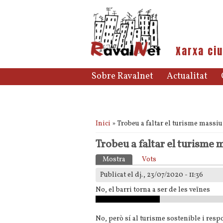
Xarxa ciu
Sobre Ravalnet
Actualitat
Esteu aquí
Inici
» Trobeu a faltar el turisme massiu
Trobeu a faltar el turisme 
Pestanyes primàries
Mostra
(pestanya activa)
Vots
Publicat el dj., 23/07/2020 - 11:36
No, el barri torna a ser de les veïnes
No, però sí al turisme sostenible i resp