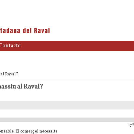
tadana del Raval
Contacte
 al Raval?
massiu al Raval?
17%
onsable. El comerç el necessita