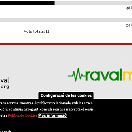
58%
25%
Vots totals: 12
Configuració de les cookies
tres serveis i mostrar-li publicitat relacionada amb les seves
s d'ús
Política de privacitat Xarxes Socials
Política de Cookies
ció.
Si continua navegant, considerem que n’accepta el seu ús.
Mes informació
ostra
Política de Cookies