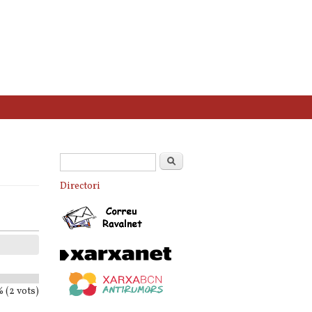
Formulari de cerca
Cerca
Directori
 (2 vots)