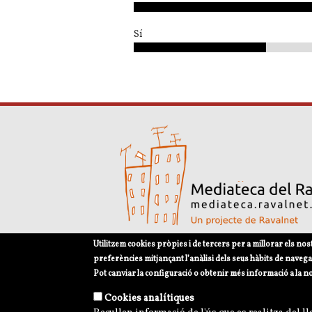
Sí
Utilitzem cookies pròpies i de tercers per a millorar els nos
Avís legal
Política de privacitat i norme
preferències mitjançant l’anàlisi dels seus hàbits de navega
Pot canviar la configuració o obtenir més informació a la n
Cookies analítiques