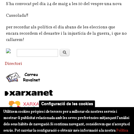
S'ha convocat pel dia 24 de maig a les 10 del vespre una nova
Cassolada!!
per recordar als polítics el dia abans de les eleccions que
encara recordem el desastre i la injustícia de la guerra, i que no
callarem!
Formulari de cerca
Cerca
Directori
Configuració de les cookies
Utilitzem cookies pròpies i de tercers per a millorar els nostres serveis i
mostrar-li publicitat relacionada amb les seves preferències mitjançant l’anàlisi
dels seus hàbits de navegació.
Si continua navegant, considerem que n’accepta el
seu ús. Pot canviar la configuració o obtenir més informació a la nostra
Política