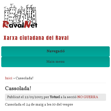
Xarxa ciutadana del Raval
Navegació
Main menu
Esteu aquí
Inici
» Cassolada!
Cassolada!
Publicat el 22/05/2003 per
Yotuel
a la secció
NO GUERRA
Cassolada el 24 de maig a les 10 del vespre