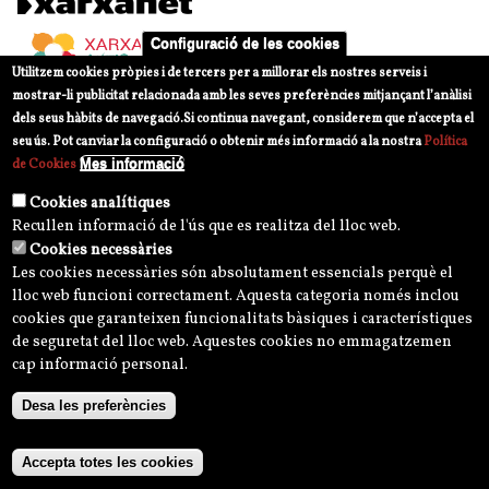
Configuració de les cookies
Utilitzem cookies pròpies i de tercers per a millorar els nostres serveis i
mostrar-li publicitat relacionada amb les seves preferències mitjançant l’anàlisi
dels seus hàbits de navegació.
Si continua navegant, considerem que n’accepta el
seu ús. Pot canviar la configuració o obtenir més informació a la nostra
Política
Mes informació
de Cookies
Cookies analítiques
Recullen informació de l'ús que es realitza del lloc web.
Cookies necessàries
Les cookies necessàries són absolutament essencials perquè el
lloc web funcioni correctament. Aquesta categoria només inclou
cookies que garanteixen funcionalitats bàsiques i característiques
de seguretat del lloc web. Aquestes cookies no emmagatzemen
cap informació personal.
Desa les preferències
Avís legal
Política de privacitat i normes d'ús
Política de privacitat Xarxes Socials
Accepta totes les cookies
Política de Cookies