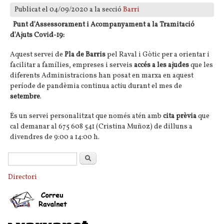
Publicat el 04/09/2020 a la secció
Barri
Punt d'Assessorament i Acompanyament a la Tramitació
d'Ajuts Covid-19:
Aquest servei de
Pla de Barris
pel Raval i Gòtic per a orientar i
facilitar a famílies, empreses i serveis
accés a les ajudes
que les
diferents Administracions han posat en marxa en aquest
període de pandèmia continua actiu durant el mes de
setembre
.
És un servei personalitzat que només atén amb
cita prèvia
que
cal demanar al 675 608 541 (Cristina Muñoz) de dilluns a
divendres de 9:00 a 14:00 h.
Formulari de cerca
Cerca
Directori