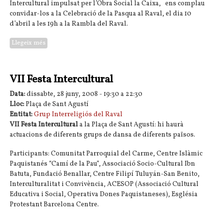
Intercultural impulsat per l’Obra Social la Caixa, ens complau
convidar-los a la Celebració de la Pasqua al Raval, el dia 10
d’abril a les 19h a la Rambla del Raval.
Llegeix més
sobre La Pasqua al Raval: celebrem'ho junts
VII Festa Intercultural
Data:
dissabte, 28 juny, 2008 -
19:30
a
22:30
Lloc:
Plaça de Sant Agustí
Entitat:
Grup Interreligiós del Raval
VII Festa Intercultural
a la Plaça de Sant Agustí: hi haurà
actuacions de diferents grups de dansa de diferents països.
Participants: Comunitat Parroquial del Carme, Centre Islàmic
Paquistanés “Camí de la Pau”, Associació Socio-Cultural Ibn
Batuta, Fundació Benallar, Centre Filipí Tuluyán-San Benito,
Interculturalitat i Convivència, ACESOP (Associació Cultural
Educativa i Social, Operativa Dones Paquistaneses), Església
Protestant Barcelona Centre.