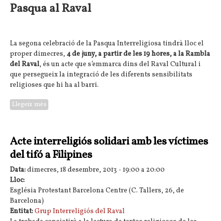
Pasqua al Raval
La segona celebració de la Pasqua Interreligiosa tindrà lloc el
proper dimecres,
4 de juny, a partir de les 19 hores, a la Rambla
del Raval
, és un acte que s’emmarca dins del Raval Cultural i
que persegueix la integració de les diferents sensibilitats
religioses que hi ha al barri.
Llegeix més
sobre 2ona celebració interreligiosa de la Pasqua al Raval
Acte interreligiós solidari amb les víctimes
del tifó a Filipines
Data:
dimecres, 18 desembre, 2013 -
19:00
a
20:00
Lloc:
Església Protestant Barcelona Centre (C. Tallers, 26, de
Barcelona)
Entitat:
Grup Interreligiós del Raval