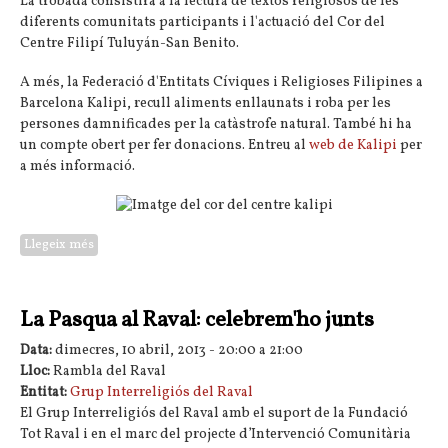
La trobada consistirà a la lectura de textos religiosos de les
diferents comunitats participants i l'actuació del Cor del
Centre Filipí Tuluyán-San Benito.
A més, la Federació d'Entitats Cíviques i Religioses Filipines a
Barcelona Kalipi, recull aliments enllaunats i roba per les
persones damnificades per la catàstrofe natural. També hi ha
un compte obert per fer donacions. Entreu al
web de Kalipi
per
a més informació.
Llegeix més
sobre Acte interreligiós solidari amb les víctimes del tifó a
Filipines
La Pasqua al Raval: celebrem'ho junts
Data:
dimecres, 10 abril, 2013 -
20:00
a
21:00
Lloc:
Rambla del Raval
Entitat:
Grup Interreligiós del Raval
El Grup Interreligiós del Raval amb el suport de la Fundació
Tot Raval i en el marc del projecte d’Intervenció Comunitària