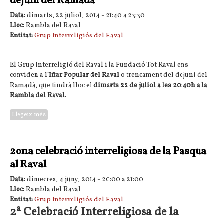
dejuni del Ramadà
Data:
dimarts, 22 juliol, 2014 -
21:40
a
23:30
Lloc:
Rambla del Raval
Entitat:
Grup Interreligiós del Raval
El Grup Interreligió del Raval i la Fundació Tot Raval ens
conviden a l
'Iftar Popular del Raval
o trencament del dejuni del
Ramadà, que tindrà lloc el
dimarts 22 de juliol a les 20:40h a la
Rambla del Raval.
Llegeix més
sobre Iftar popular del Raval: trencament del dejuni del
Ramadà
2ona celebració interreligiosa de la Pasqua
al Raval
Data:
dimecres, 4 juny, 2014 -
20:00
a
21:00
Lloc:
Rambla del Raval
Entitat:
Grup Interreligiós del Raval
2ª Celebració Interreligiosa de la