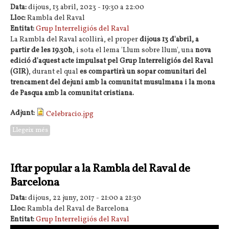
Data:
dijous, 13 abril, 2023 -
19:30
a
22:00
Lloc:
Rambla del Raval
Entitat:
Grup Interreligiós del Raval
La Rambla del Raval acollirà, el proper
dijous 13 d'abril, a
partir de les 19.30h
, i sota el lema 'Llum sobre llum', una
nova
edició d'aquest acte impulsat pel Grup Interreligiós del Raval
(GIR)
, durant el qual
es compartirà un sopar comunitari del
trencament del dejuni amb la comunitat musulmana i la mona
de Pasqua amb la comunitat cristiana.
Adjunt:
Celebracio.jpg
Llegeix més
sobre Celebració comunitària de la Pàsqua i de l'Iftar a la
Rambla del Raval de Barcelona
Iftar popular a la Rambla del Raval de
Barcelona
Data:
dijous, 22 juny, 2017 -
21:00
a
21:30
Lloc:
Rambla del Raval de Barcelona
Entitat:
Grup Interreligiós del Raval