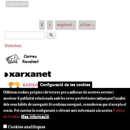
Llegeix més
sobre VII Festa Intercultural
Pàgines
1
2
següent ›
últim »
Formulari de cerca
Cerca
Directori
Configuració de les cookies
Utilitzem cookies pròpies i de tercers per a millorar els nostres serveis i
mostrar-li publicitat relacionada amb les seves preferències mitjançant l’anàlisi
dels seus hàbits de navegació.
Si continua navegant, considerem que n’accepta el
seu ús. Pot canviar la configuració o obtenir més informació a la nostra
Política
Mes informació
de Cookies
Cookies analítiques