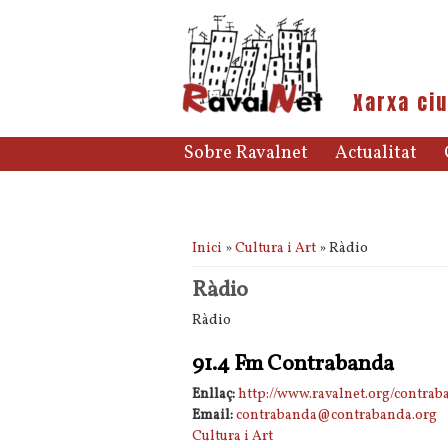
Xarxa ciu
Sobre Ravalnet
Actualitat
Esteu aquí
Inici
»
Cultura i Art
» Ràdio
Ràdio
Ràdio
91.4 Fm Contrabanda
Enllaç:
http://www.ravalnet.org/contrab
Email:
contrabanda@contrabanda.org
Cultura i Art