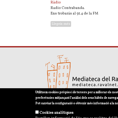
Ràdio
Radio Contrabanda.
Ens trobarás al 91.4 de la FM
Llegeix més
sobre 91.4 Fm Contrabanda
Utilitzem cookies pròpies i de tercers per a millorar els nos
preferències mitjançant l’anàlisi dels seus hàbits de navega
Pot canviar la configuració o obtenir més informació a la n
Avís legal
Política de privacitat i norme
Cookies analítiques