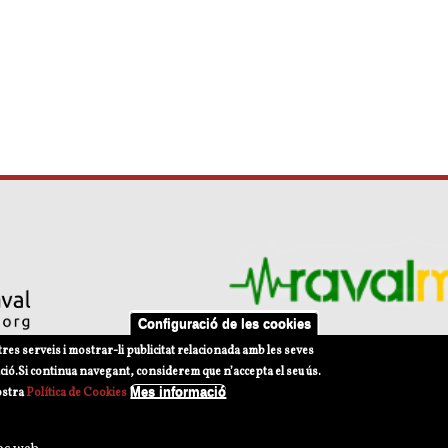
Configuració de les cookies
tres serveis i mostrar-li publicitat relacionada amb les seves
ció.
Si continua navegant, considerem que n’accepta el seu ús.
Mes informació
ostra
Política de Cookies
s d'ús
Política de privacitat Xarxes Socials
Política de Cookies